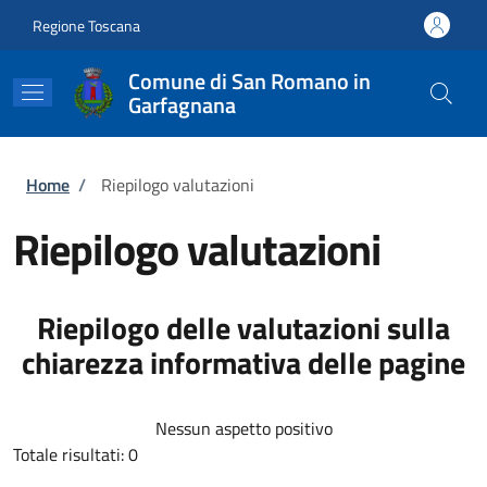
Salta al contenuto principale
Skip to footer content
Regione Toscana
Comune di San Romano in
Garfagnana
Briciole di pane
Home
/
Riepilogo valutazioni
Riepilogo valutazioni
Riepilogo delle valutazioni sulla
chiarezza informativa delle pagine
Nessun aspetto positivo
Totale risultati: 0