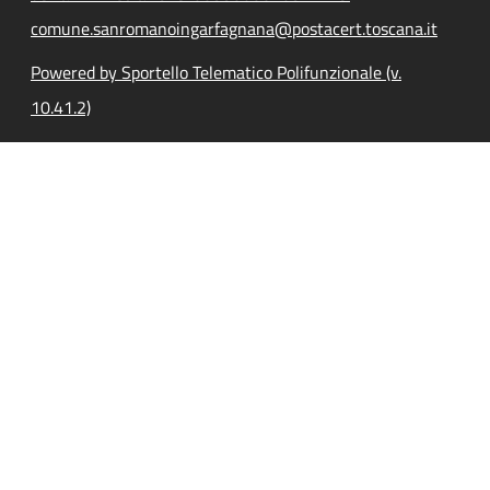
comune.sanromanoingarfagnana@postacert.toscana.it
Powered by Sportello Telematico Polifunzionale (v.
10.41.2)