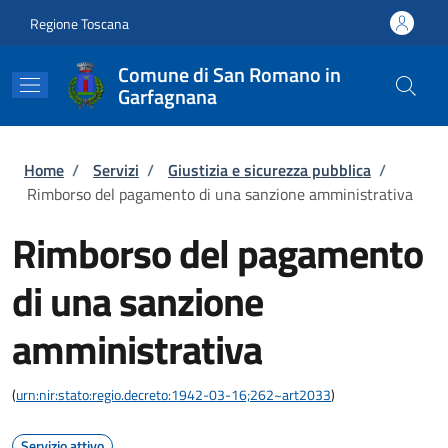
Salta al contenuto principale
Skip to footer content
Regione Toscana
Comune di San Romano in
Garfagnana
Briciole di pane
Home
/
Servizi
/
Giustizia e sicurezza pubblica
/
Rimborso del pagamento di una sanzione amministrativa
Rimborso del pagamento
di una sanzione
amministrativa
(
urn:nir:stato:regio.decreto:1942-03-16;262~art2033
)
Servizio attivo