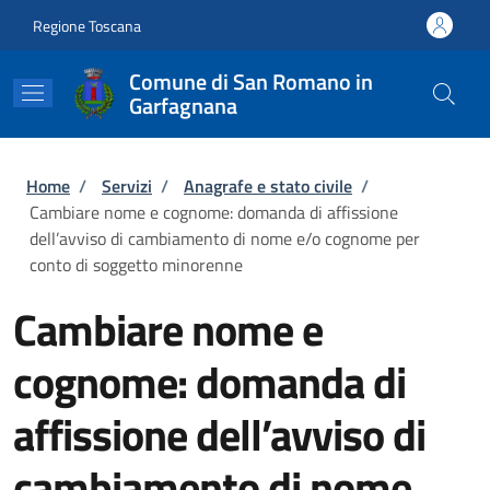
Salta al contenuto principale
Skip to footer content
Regione Toscana
Comune di San Romano in
Garfagnana
Briciole di pane
Home
/
Servizi
/
Anagrafe e stato civile
/
Cambiare nome e cognome: domanda di affissione
dell’avviso di cambiamento di nome e/o cognome per
conto di soggetto minorenne
Cambiare nome e
cognome: domanda di
affissione dell’avviso di
cambiamento di nome