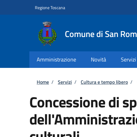
Salta al contenuto principale
Skip to footer content
Regione Toscana
Comune di San Rom
Amministrazione
Novità
Servizi
Briciole di pane
Home
/
Servizi
/
Cultura e tempo libero
/
Concessione di sp
dell'Amministrazi
culturali