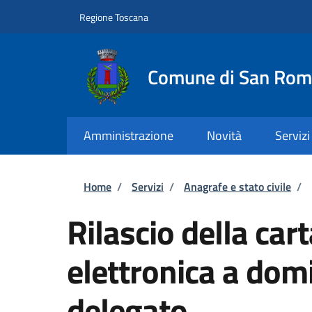
Salta al contenuto principale
Skip to footer content
Regione Toscana
Comune di San Rom
Amministrazione
Novità
Servizi
Briciole di pane
Home
/
Servizi
/
Anagrafe e stato civile
/
Rilascio della cart
elettronica a domi
delegato