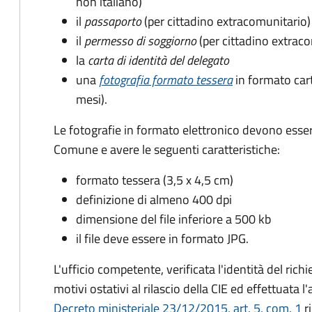
non italiano)
il
passaporto
(per cittadino extracomunitario)
il
permesso di soggiorno
(per cittadino extrac
la
carta di identità del delegato
una
fotografia formato tessera
in formato car
mesi).
Le fotografie in formato elettronico devono esser
Comune e avere le seguenti caratteristiche
:
formato tessera (3,5 x 4,5 cm)
definizione di almeno 400 dpi
dimensione del file inferiore a 500 kb
il file deve essere in formato JPG.
L'ufficio competente, verificata l'identità del rich
motivi ostativi al rilascio della CIE ed effettuata 
Decreto ministeriale 23/12/2015, art. 5, com. 1
ri