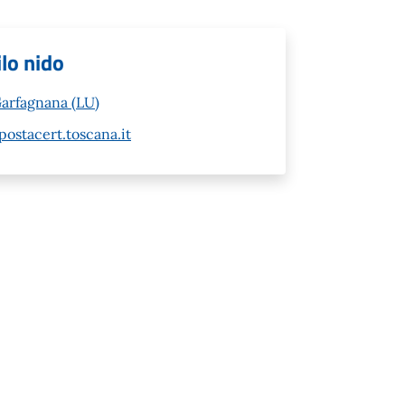
ilo nido
arfagnana (LU)
stacert.toscana.it