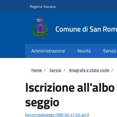
Salta al contenuto principale
Skip to footer content
Regione Toscana
Comune di San Rom
Amministrazione
Novità
Servizi
Briciole di pane
Home
/
Servizi
/
Anagrafe e stato civile
/
Iscrizione all'albo
seggio
(
urn:nir:stato:legge:1990-03-21;53~art1
)