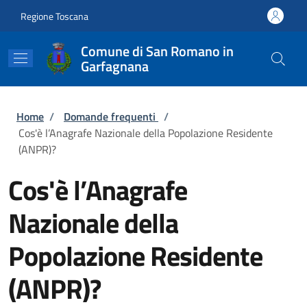
Salta al contenuto principale
Skip to footer content
Regione Toscana
Comune di San Romano in
Garfagnana
Briciole di pane
Home
/
Domande frequenti
/
Cos'è l’Anagrafe Nazionale della Popolazione Residente
(ANPR)?
Cos'è l’Anagrafe
Nazionale della
Popolazione Residente
(ANPR)?