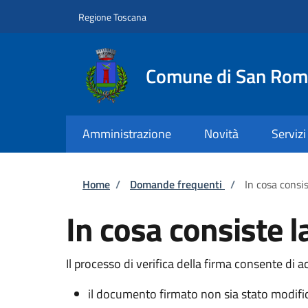
Salta al contenuto principale
Skip to footer content
Regione Toscana
Comune di San Rom
Amministrazione
Novità
Servizi
Briciole di pane
Home
/
Domande frequenti
/
In cosa consis
In cosa consiste l
Il processo di verifica della firma consente di a
il documento firmato non sia stato modific