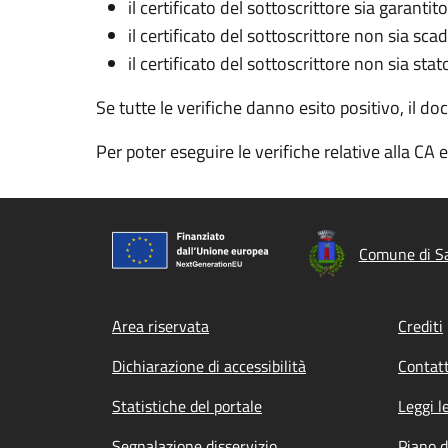
il certificato del sottoscrittore sia garanti
il certificato del sottoscrittore non sia sca
il certificato del sottoscrittore non sia st
Se tutte le verifiche danno esito positivo, il do
Per poter eseguire le verifiche relative alla CA
Comune di S
Footer menu
Area riservata
Crediti
Dichiarazione di accessibilità
Contatt
Statistiche del portale
Leggi l
Segnalazione disservizio
Piano d