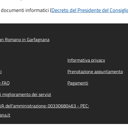
 documenti informatici (
Decreto del Presidente del Consigli
an Romano in Garfagnana
Informativa privacy
i
Prenotazione appuntamento
e FAQ
Pagamenti
i miglioramento dei servizi
VA dell'amministrazione: 00330680463 - PEC:
na.it