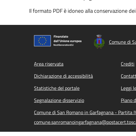
Il formato PDF è idoneo alla conservazione dei
Comune di S
Footer menu
Area riservata
Crediti
Dichiarazione di accessibilità
Contatt
Statistiche del portale
Leggi l
Segnalazione disservizio
Piano d
Comune di San Romano in Garfagnana - Partita I
comune.sanromanoingarfagnana@postacert.tosca