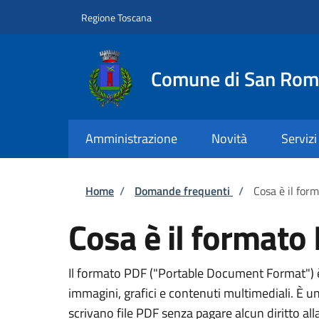
Salta al contenuto principale
Skip to footer content
Regione Toscana
Comune di San Rom
Amministrazione
Novità
Servizi
Briciole di pane
Home
/
Domande frequenti
/
Cosa è il for
Cosa è il formato
Il formato PDF ("Portable Document Format") è
immagini, grafici e contenuti multimediali. È u
scrivano file PDF senza pagare alcun diritto a