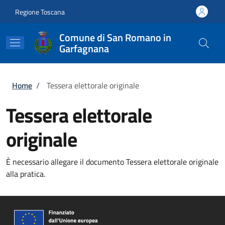
Salta al contenuto principale
Skip to footer content
Regione Toscana
Comune di San Romano in
Garfagnana
Briciole di pane
Home
/
Tessera elettorale originale
Tessera elettorale
originale
È necessario allegare il documento Tessera elettorale originale
alla pratica.