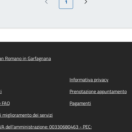
1
Pagina precedente
Pagina successiva
an Romano in Garfagnana
Informativa privacy
i
Prenotazione appuntamento
e FAQ
Pagamenti
i miglioramento dei servizi
VA dell'amministrazione: 00330680463 - PEC: