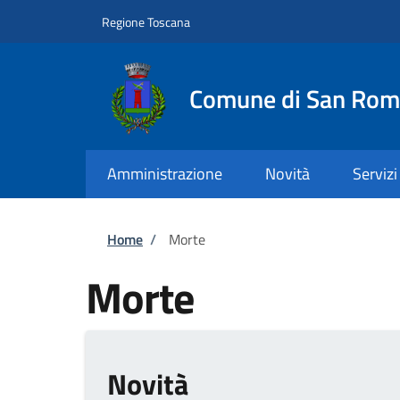
Salta al contenuto principale
Skip to footer content
Regione Toscana
Comune di San Rom
Amministrazione
Novità
Servizi
Briciole di pane
Home
/
Morte
Morte
Novità