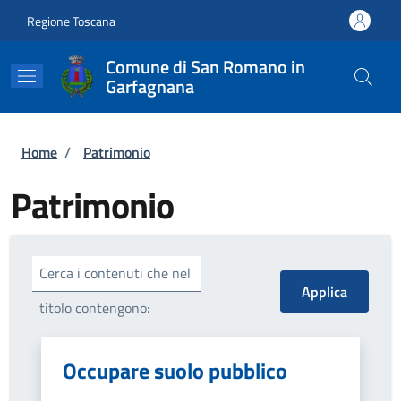
Salta al contenuto principale
Skip to footer content
Regione Toscana
Comune di San Romano in
Garfagnana
Briciole di pane
Home
/
Patrimonio
Patrimonio
Cerca i contenuti che nel
titolo contengono:
Occupare suolo pubblico