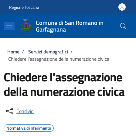
Salta al contenuto principale
Skip to footer content
Regione Toscana
Comune di San Romano in
Garfagnana
Briciole di pane
Home
/
Servizi demografici
/
Chiedere l'assegnazione della numerazione civica
Chiedere l'assegnazione
della numerazione civica
Condividi
Normativa di riferimento