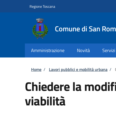
Salta al contenuto principale
Skip to footer content
Regione Toscana
Comune di San Rom
Amministrazione
Novità
Servizi
Briciole di pane
Home
/
Lavori pubblici e mobilità urbana
/
Chiedere la modif
viabilità