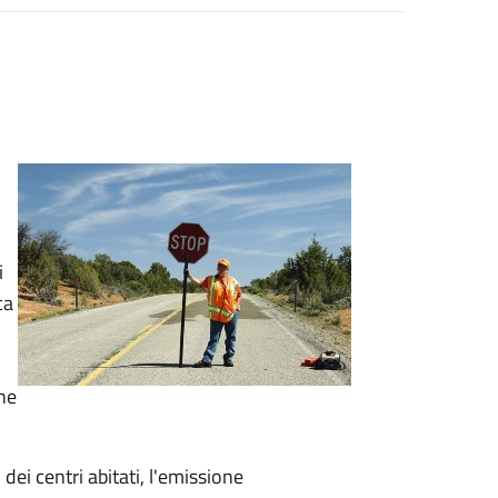
i
ca
he
dei centri abitati, l'emissione