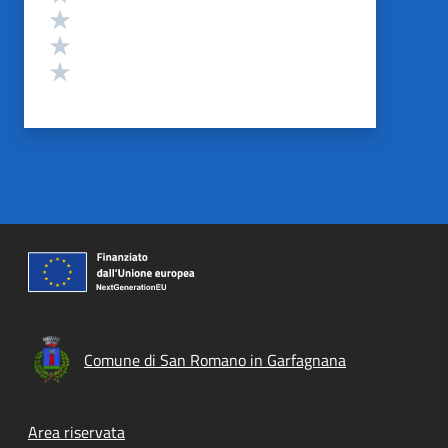
Valuta 3 stelle su 5
Valuta 2 stelle su 5
Valuta 1 stelle su 5
Comune di San Romano in Garfagnana
Footer menu
Area riservata