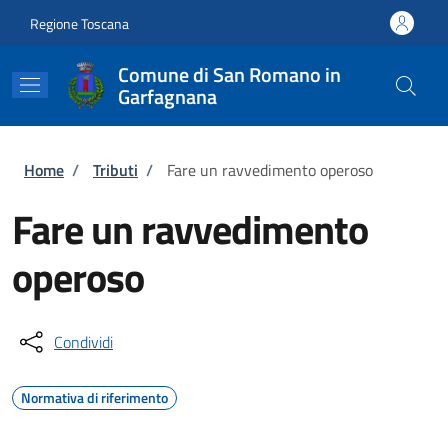
Salta al contenuto principale
Skip to footer content
Regione Toscana
Comune di San Romano in
Garfagnana
Briciole di pane
Home
/
Tributi
/
Fare un ravvedimento operoso
Fare un ravvedimento
operoso
Condividi
Normativa di riferimento