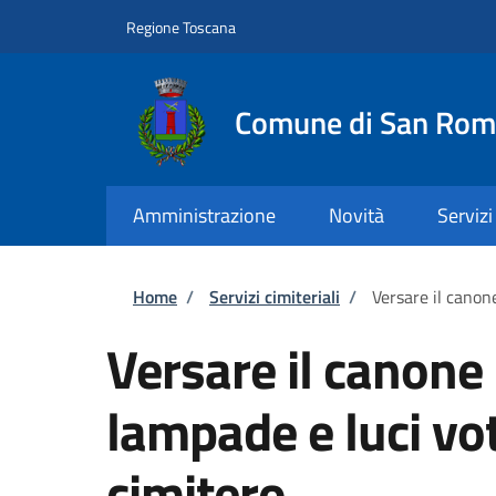
Salta al contenuto principale
Skip to footer content
Regione Toscana
Comune di San Rom
Amministrazione
Novità
Servizi
Briciole di pane
Home
/
Servizi cimiteriali
/
Versare il canone
Versare il canone 
lampade e luci vot
cimitero