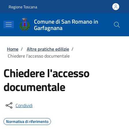
Salta al contenuto principale
Skip to footer content
Regione Toscana
Comune di San Romano in
Garfagnana
Briciole di pane
Home
/
Altre pratiche edilizie
/
Chiedere l'accesso documentale
Chiedere l'accesso
documentale
Condividi
Normativa di riferimento