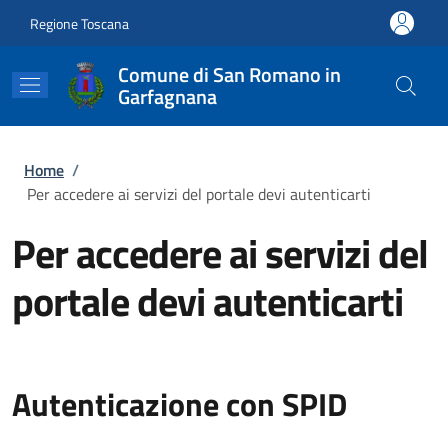
Salta al contenuto principale
Skip to footer content
Regione Toscana
Comune di San Romano in
Garfagnana
Briciole di pane
Home
/
Per accedere ai servizi del portale devi autenticarti
Per accedere ai servizi del
portale devi autenticarti
Autenticazione con SPID